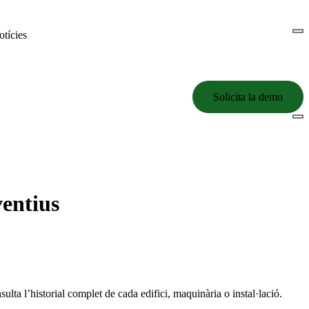
tícies
Solicita la demo
ventius
lta l’historial complet de cada edifici, maquinària o instal·lació.