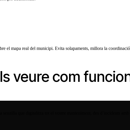
bre el mapa real del municipi. Evita solapaments, millora la coordinació
ls veure com funcio
 senzilla que digitalitza tot el vostre manteniment, des d’incidents amb 