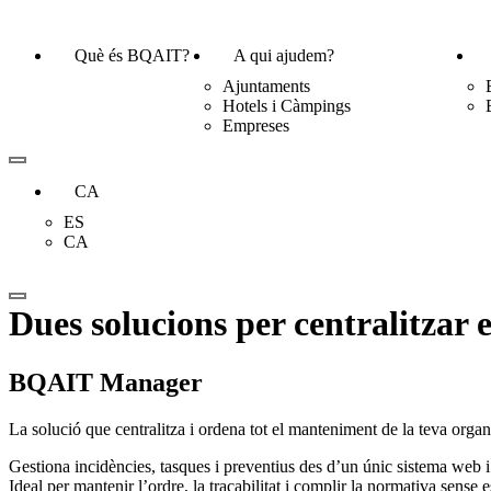
Què és BQAIT?
A qui ajudem?
Ajuntaments
Hotels i Càmpings
Empreses
CA
ES
CA
Dues solucions per centralitzar 
BQAIT Manager
La solució que centralitza i ordena tot el manteniment de la teva organ
Gestiona incidències, tasques i preventius des d’un únic sistema web i 
Ideal per mantenir l’ordre, la traçabilitat i complir la normativa sense 