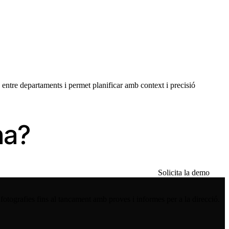
 entre departaments i permet planificar amb context i precisió
na?
Solicita la demo
fotografies fins al tancament amb proves i informes per a la direcció.