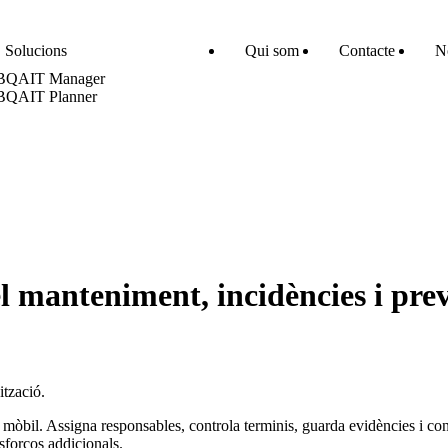
Solucions
Qui som
Contacte
No
BQAIT Manager
BQAIT Planner
el manteniment, incidències i pre
ització.
mòbil. Assigna responsables, controla terminis, guarda evidències i consu
esforços addicionals.