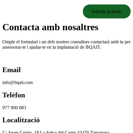
Solicita la demo
Contacta amb nosaltres
Omple el formulari i un dels nostres consultors contactarà amb tu per
assessorar-te i ajudar-te en la implantació de BQAIT.
Email
info@bqait.com
Telèfon
977 900 083
Localització
C/ Josep Cristia, 18 La Selva del Camp 43470 Tarragona