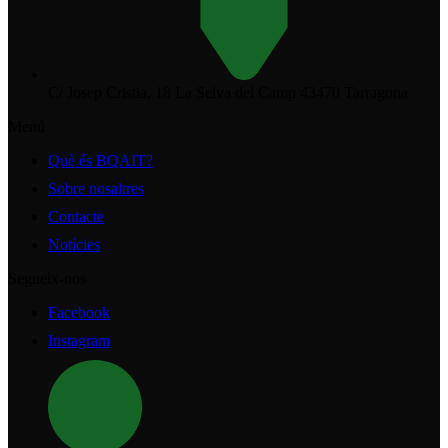
C/ Josep Cristia, 18 La Selva del Camp 43470 Tarragona
Menú
Què és BQAIT?
Sobre nosaltres
Contacte
Notícies
Segueix-nos
Facebook
Instagram