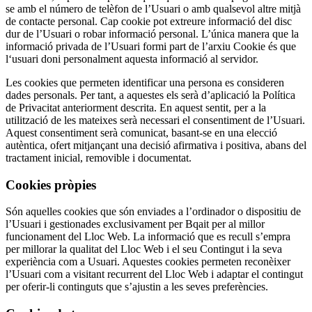
se amb el número de telèfon de l’Usuari o amb qualsevol altre mitjà
de contacte personal. Cap cookie pot extreure informació del disc
dur de l’Usuari o robar informa
ció personal. L’única manera que la
informació privada de l’Usuari formi part de l’arxiu Cookie és que
l
‘usuari doni personalment aquesta informació al servidor.
Les cookies que permeten identifica
r una persona es consideren
dades personals. Per tant, a aquestes els serà d’aplicació la Política
de Privacitat anteriorment descrita. En aquest sentit, per a la
utilització de les mateixes serà necessari el consentiment de l’Usuari.
Aquest consentiment serà comunicat, basant-se en una elecció
autèntica, ofert mitjançant una decisió afirmativa i positiva, abans del
tractament inicial, removible i documentat.
Cookies pròpies
Són aquelles cookies que són enviades a l’ordinador o dispositiu de
l’Usuari i gestionades exclusivament per Bqait per al millor
funcionament del Lloc Web. La informació que es recull s’empra
per millorar la qualitat del Lloc Web i el seu Contingut i la seva
experiència com a Usuari. Aquestes cookies permeten reconèixer
l’Usuari com a visitant recurrent
del Lloc Web i adaptar el contingut
per oferir-li continguts que s’ajustin a les seves preferències.