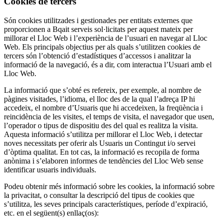
Cookies de tercers
Són cookies utilitzades i gestionades per entitats externes que
proporcionen
a Bqait serveis sol·licitats per aquest mateix per
millorar el Lloc Web i l’experiència de l’usuari en navegar al Lloc
Web. Els principals objectius per als quals s’utilitzen cookie
s de
tercers són l’obtenció d’estadístiques d’accessos i analitzar la
informació de la navegació, és a dir, com interactua l’Usuari amb el
Lloc Web.
La informació que s’obté es refereix, per exemple, al nombre de
pàgi
nes visitades, l’idioma, el
lloc des de la qual l’adreça IP hi
accedeix, el nombre d’Usuaris que h
i accedeixen, la freqüència i
reincidència de les visites, el temps de visita, el navegador que usen,
l’operador o tipus de dispositi
u des del qual es realitza la visita.
Aquesta informació s’utilitza
per millorar el Lloc Web, i detectar
noves necessitats per oferir als Usuaris un Contingut i/o servei
d’òptima qualitat. En tot cas, la informació es recop
ila de forma
anònima i s’elaboren informes de tendències del Lloc Web sense
identif
ica
r usuaris individuals.
Podeu obtenir més informació sobre les cookies, la informació sobre
la privacitat, o consultar la descripció del tipus de cookies que
s’utilitza, les seves principals característiques, període d’expiració,
etc. en el següent(s) e
nllaç(os):