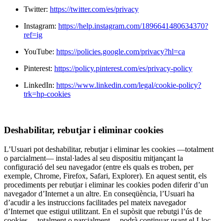
Twitter:
https://twitter.com/es/privacy
Instagram:
https://help.instagram.com/1896641480634370?
ref=ig
YouTube:
https://policies.google.com/privacy?hl=ca
Pinterest:
https://policy.pinterest.com/es/privacy-policy
LinkedIn:
https://www.linkedin.com/legal/cookie-policy?
trk=hp-cookies
Deshabilitar, rebutjar i eliminar cookies
L’Usuari pot
deshabilitar, rebutjar i eliminar les cookies —totalment
o parcialment— instal·lades al seu dispositiu mi
tjançant la
configuració del seu navegador (
entre els quals es troben, per
exemple, Chrome, Firefox, Safari, Explorer). En aquest sentit, els
procediments per rebutjar i eliminar les cookies poden diferir d’un
navegador d’Internet a un altre. En conseqüència, l’Usuari ha
d’acudir a les instruccions facilitades pel mateix navegador
d’Internet que estigui utilitzant. En el supòsit que rebutgi l’ús de
cookies —totalment o parcialment— podrà continuar usant el Lloc