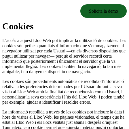
Solicita la demo
Cookies
L’accés a aquest Lloc Web pot implicar la utilització de cookies. Les
cookies són petites quantitats d’informació que s’emmagatzemen al
navegador utilitzat per cada Usuari —en els diversos
dispositius que
pugui utilitzar per navegar— perquè el servidor recordi certa
informació que posteriorment i únicament el servidor que la va
implementar llegirà. Les cookies faciliten la navegació, la fan més
a
migable, i no danyen el disposi
tiu de navegació.
L
es cookies són procediments automàtics de recollida d’informació
relativa
a les preferències determinades per
l’Usuari durant la seva
visita al Lloc Web amb la finalitat de reconèixer-lo com a Usuari, i
personalitzar la seva experiència i l’ús del Lloc Web, i poden tamb
é,
per exemple, ajudar a identific
ar i resoldre errors.
La informació recollida a través de les cookies pot incloure la data i
hora de visites al Lloc Web, les pàgines visionades, el temps que ha
estat al Lloc Web i els llocs visitats just abans i després d’aquest.
Tanmateix,
cap cookie permet que aquesta mateixa pugui contactar-