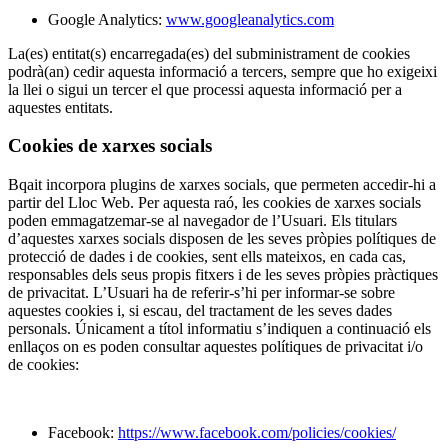
Google Analytics:
www.googleanalytics.com
La(es) entitat(s) encarregada(es) del subministrament de cookies
podrà(an) cedir aquesta informació a tercers, sempre que ho exigeixi
la llei o sigui un tercer el que processi aquesta informació per a
aquestes entitats.
Cookies de xarxes socials
Bqait incorpora plugins de xarxes socials, que permeten accedir-hi a
partir del Lloc Web. Per aquesta raó, les cookies de xarx
es socials
poden emmagatzemar-se al navegador de l’Usuari. Els titulars
d’aquestes xarxes socials disposen de les seves pròpies polítiques de
protecció de dades i de cookies, sent ells mateixos, en cada cas,
responsables dels seus propis fitxers
i d
e les seves pròpies pràctiques
de privacitat. L’Usuari ha de referir-s’hi per informar-se sobre
aquestes cookies i, si escau, del tractament de les seves dades
personals. Únicament a títol informatiu s’indiquen a continuació els
enllaços on es poden consultar aquestes polítiques de privacitat i/o
de cookies:
Facebook:
https://www.facebook.com/policies/cookies/