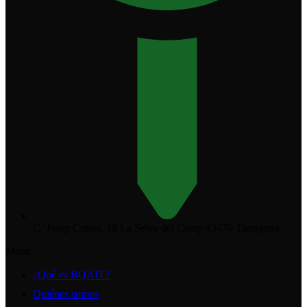
C/ Josep Cristia, 18 La Selva del Camp 43470 Tarragona
Menú
¿Qué es BQAIT?
Quiénes somos