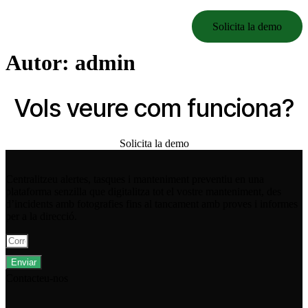
Solicita la demo
Autor:
admin
Vols veure com funciona?
Solicita la demo
Centralitzeu alertes, tasques i manteniment preventiu en una
plataforma senzilla que digitalitza tot el vostre manteniment, des
d’incidents amb fotografies fins al tancament amb proves i informes
per a la direcció.
Enviar
Contacteu-nos