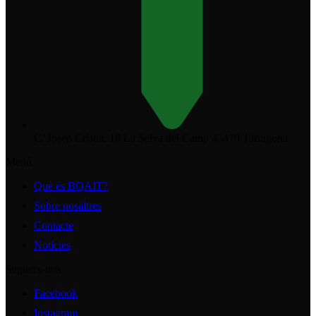
C/ Josep Cristia, 18 La Selva del Camp 43470 Tarragona
Menú
Què és BQAIT?
Sobre nosaltres
Contacte
Notícies
Segueix-nos
Facebook
Instagram