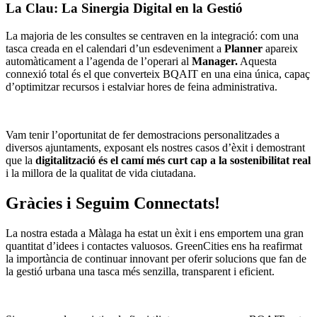
La Clau: La Sinergia Digital en la Gestió
La majoria de les consultes se centraven en la integració: com una
tasca creada en el calendari d’un esdeveniment a
Planner
apareix
automàticament a l’agenda de l’operari al
Manager.
Aquesta
connexió total és el que converteix BQAIT en una eina única, capaç
d’optimitzar recursos i estalviar hores de feina administrativa.
Vam tenir l’oportunitat de fer demostracions personalitzades a
diversos ajuntaments, exposant els nostres casos d’èxit i demostrant
que la
digitalització és el camí més curt cap a la sostenibilitat real
i la millora de la qualitat de vida ciutadana.
Gràcies i Seguim Connectats!
La nostra estada a Màlaga ha estat un èxit i ens emportem una gran
quantitat d’idees i contactes valuosos. GreenCities ens ha reafirmat
la importància de continuar innovant per oferir solucions que fan de
la gestió urbana una tasca més senzilla, transparent i eficient.