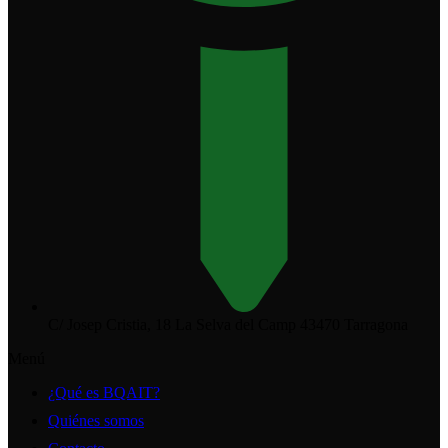
C/ Josep Cristia, 18 La Selva del Camp 43470 Tarragona
Menú
¿Qué es BQAIT?
Quiénes somos